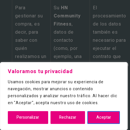
Para
Su
HN
El
gestionar su
Community
procesamiento
compra, es
Fitness
,
de los datos
decir, para
datos de
también es
saber con
contacto
necesario para
quién
(como, por
ejecutar el
realizamos un
ejemplo, una
contrato que
acuerdo, para
dirección
celebramos con
Valoramos tu privacidad
confirmar su
electrónica),
usted.
compra, para
dirección de
Usamos cookies para mejorar su experiencia de
entregarle su
entrega, datos
navegación, mostrar anuncios o contenido
personalizados y analizar nuestro tráfico. Al hacer clic
compra y para
sobre el
en "Aceptar", acepta nuestro uso de cookies.
comunicarnos
pedido y
con usted con
método de
Personalizar
Rechazar
Aceptar
respecto a su
pago elegido
entrega.
y dirección IP.