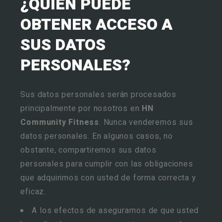
¿QUIÉN PUEDE
OBTENER ACCESO A
SUS DATOS
PERSONALES?
Sus datos personales serán procesados
principalmente por nosotros en
HN
Community Fitness
. Nunca venderemos sus
datos personales. En algunos casos, no
obstante, compartiremos sus datos
personales para cumplir con las obligaciones
que adquirimos con usted de forma correcta y
eficaz.
A los efectos de asegurarnos de que usted