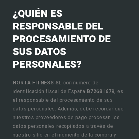
¿QUIÉN ES
RESPONSABLE DEL
PROCESAMIENTO DE
SUS DATOS
PERSONALES?
HORTA FITNESS SL
con número de
identificación fiscal de España
B72681679
, es
el responsable del procesamiento de sus
datos personales. Además, debe recordar que
nuestros proveedores de pago procesan los
datos personales recopilados a través de
nuestro sitio en el momento de la compra y