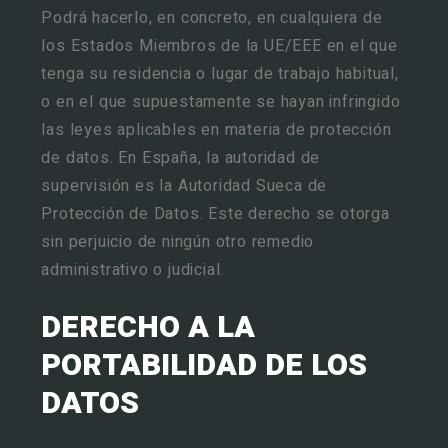
Podrá hacerlo, en concreto, en cualquiera de
los Estados Miembros de la UE/EEE en el que
tenga su residencia o lugar de trabajo habitual,
o en el que supuestamente se hayan infringido
las leyes aplicables en materia de protección
de datos. En España, la autoridad de
supervisión es la Autoridad Sueca de
Protección de Datos. Este derecho se otorga
sin perjuicio de ningún otro remedio
administrativo o judicial.
DERECHO A LA
PORTABILIDAD DE LOS
DATOS