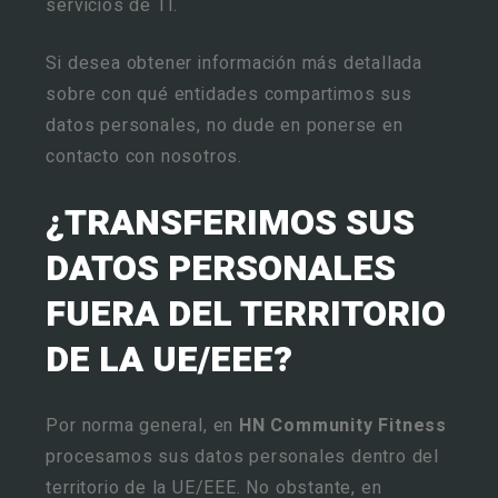
servicios de TI.
Si desea obtener información más detallada
sobre con qué entidades compartimos sus
datos personales, no dude en ponerse en
contacto con nosotros.
¿TRANSFERIMOS SUS
DATOS PERSONALES
FUERA DEL TERRITORIO
DE LA UE/EEE?
Por norma general, en
HN Community Fitness
procesamos sus datos personales dentro del
territorio de la UE/EEE. No obstante, en