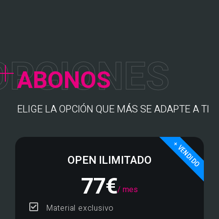
O
P
C
I
O
N
E
S
ABONOS
ELIGE LA OPCIÓN QUE MÁS SE ADAPTE A TI
+ VENDIDO
OPEN ILIMITADO
77€
/ mes
Material exclusivo