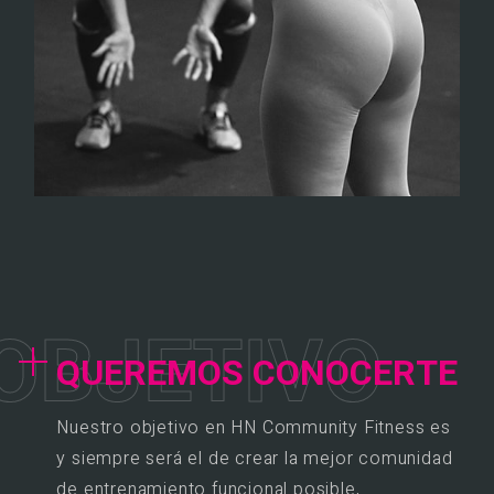
O
B
J
E
T
I
V
O
QUEREMOS CONOCERTE
Nuestro objetivo en HN Community Fitness es
y siempre será el de crear la mejor comunidad
de entrenamiento funcional posible,