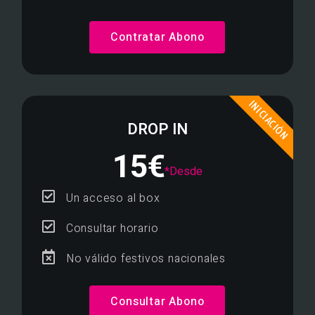
Contratar Abono
INICIACIÓN
DROP IN
15€
*Desde
Un acceso al box
Consultar horario
No válido festivos nacionales
Consultar Abono