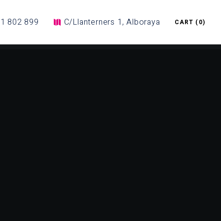
1 802 899
C/Llanterners 1, Alboraya
CART
(0)