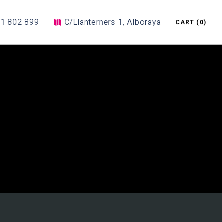
1 802 899
C/Llanterners 1, Alboraya
CART
(0)