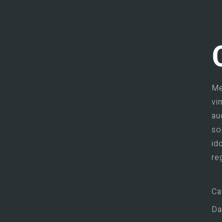
Me
vi
au
so
id
re
Ca
Da