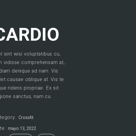
CARDIO
l sint wisi voluptatibus cu,
m vidisse comprehensam at,
diam denique ad nam. Vis
let causae oblique at. Vis te
que ridens propriae. Ex sit
gione sanctus, nam cu.
tegory:
Crossfit
te:
mayo 13, 2022