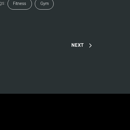
gs:
Fitness
Gym
NEXT