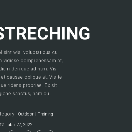
STRECHING
l sint wisi voluptatibus cu,
m vidisse comprehensam at,
diam denique ad nam. Vis
let causae oblique at. Vis te
que ridens propriae. Ex sit
gione sanctus, nam cu.
tegory:
Outdoor
Training
te:
abril 27, 2022