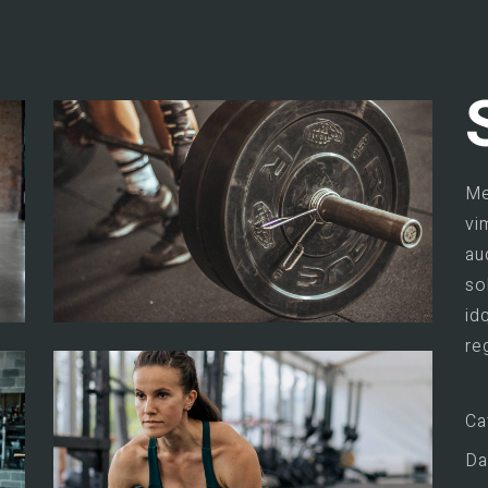
Me
vi
au
so
id
re
Ca
Da