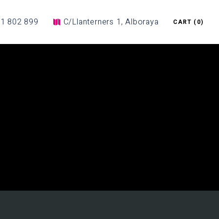
1 802 899
C/Llanterners 1, Alboraya
CART
(0)